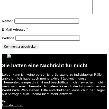
Name
*
E-Mail-Adresse
*
Website
Kommentar abschicken
Sie hätten eine Nachricht für mich!
Leider kann ich keine persönliche Beratung zu individuellen Fälle
anbieten. Ich habe auch meine aktive Tätigkeit in diesem
Themenfeld eingeschränkt und beschäftige mich inzwischen nicht
mehr mit dieser Thematik. Trotzdem lasse ich die Informationen im
World Wide Web stehen. Bitte entschuldigen, dass ich in der Regel
auf Anfragen zum Thema nicht mehr antworte.
Ihr
Christian Kolb